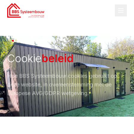
COOKIES
Cookie
beleid
Hoe BBS Systeembouw cookies gebruikt op
deze website, in overeenstemming met de
Europese AVG/GDPR wetgeving.