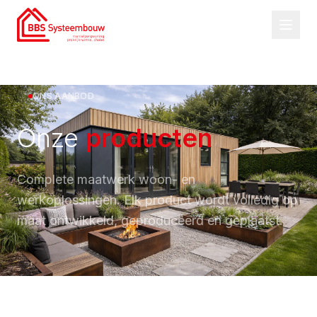
ONS AANBOD
Onze
producten
Complete maatwerk woon- en
werkoplossingen. Elk product wordt volledig op
maat ontwikkeld, geproduceerd en geplaatst.