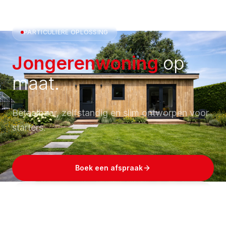
PARTICULIERE OPLOSSING
Jongerenwoning
op
maat.
Betaalbaar, zelfstandig en slim ontworpen voor
starters.
Boek een afspraak
Bekijk prijsindicatie