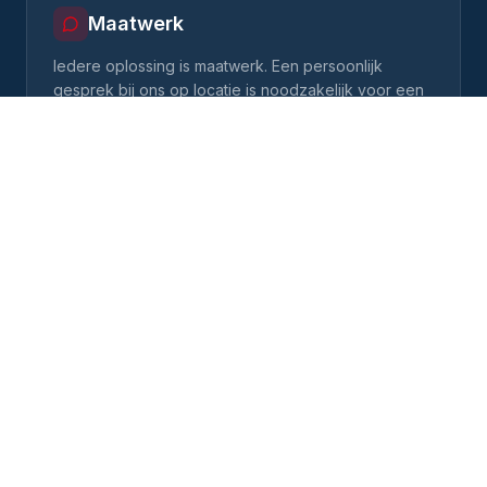
Maatwerk
Iedere oplossing is maatwerk. Een persoonlijk
gesprek bij ons op locatie is noodzakelijk voor een
realistische inschatting van investering, planning en
mogelijkheden.
Plan een afspraak
ONZE PROJECTEN