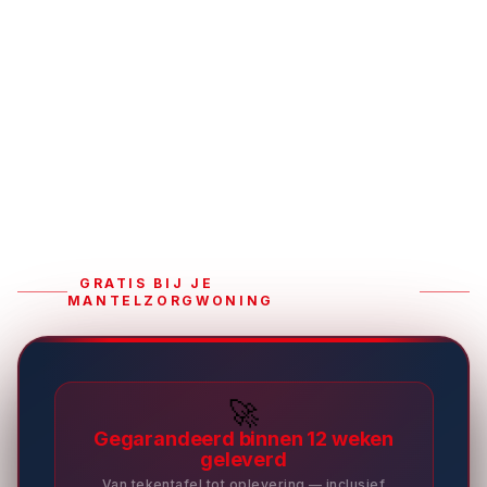
GRATIS BIJ JE
MANTELZORGWONING
🚀
Gegarandeerd binnen 12 weken
geleverd
Van tekentafel tot oplevering — inclusief