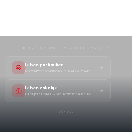
BEKIJK OOK ONZE OVERIGE OPLOSSINGEN
Ik ben particulier
Mantelzorgwoningen, chalets & meer
Ik ben zakelijk
Bedrijfsruimtes & projectmatige bouw
SCROLL