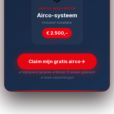
GRATIS INBEGREPEN
Airco-systeem
Inclusief installatie
€ 2.500,–
Claim mijn gratis airco
✓
✓
Vrijblijvend gesprek
·
Binnen 12 weken geleverd
·
✓
Geen verplichtingen
BBS Systeembouw · Heinenoord · Maatwerk woon- en
werkoplossingen