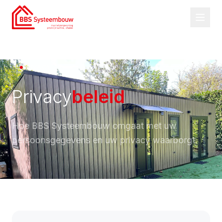
PRIVACY
Privacy
beleid
Hoe BBS Systeembouw omgaat met uw
persoonsgegevens en uw privacy waarborgt.