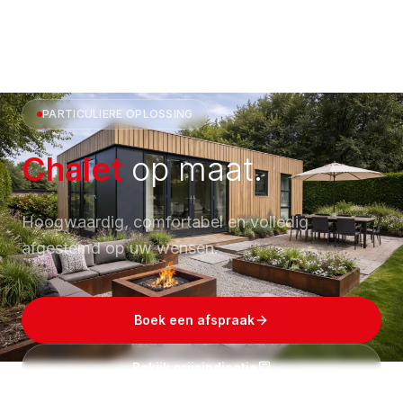
PARTICULIERE OPLOSSING
Chalet
op maat.
Hoogwaardig, comfortabel en volledig
afgestemd op uw wensen.
Boek een afspraak
Bekijk prijsindicatie